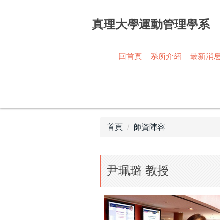
跳
到
真理大學運動管理學系
主
要
內
回首頁
系所介紹
最新消
容
區
首頁
師資陣容
尹珮璐 教授