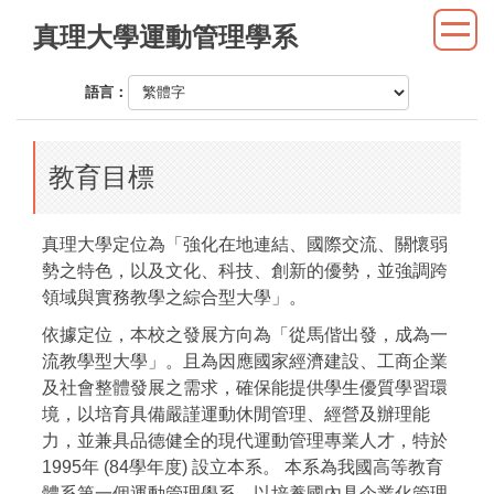
跳
真理大學運動管理學系
到
主
語言：
要
內
容
教育目標
區
真理大學定位為「強化在地連結、國際交流、關懷弱
勢之特色，以及文化、科技、創新的優勢，並強調跨
領域與實務教學之綜合型大學」。
依據定位，本校之發展方向為「從馬偕出發，成為一
流教學型大學」。且為因應國家經濟建設、工商企業
及社會整體發展之需求，確保能提供學生優質學習環
境，以培育具備嚴謹運動休閒管理、經營及辦理能
力，並兼具品德健全的現代運動管理專業人才，特於
1995年 (84學年度) 設立本系。 本系為我國高等教育
體系第一個運動管理學系，以培養國內具企業化管理