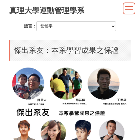
跳
真理大學運動管理學系
到
主
語言：
要
內
容
傑出系友：本系學習成果之保證
區