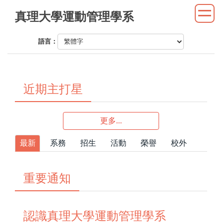
跳
真理大學運動管理學系
到
主
語言：
要
內
容
區
近期主打星
更多...
最新
系務
招生
活動
榮譽
校外
重要通知
認識真理大學運動管理學系