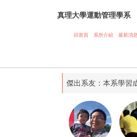
跳
到
真理大學運動管理學系
主
要
內
回首頁
系所介紹
最新消
容
區
傑出系友：本系學習