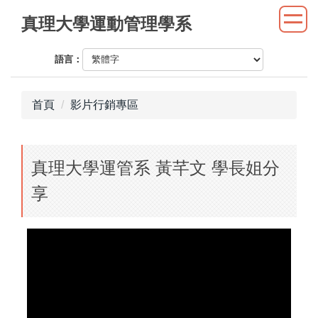
跳
真理大學運動管理學系
到
主
語言：
要
內
容
首頁
影片行銷專區
區
真理大學運管系 黃芊文 學長姐分
享