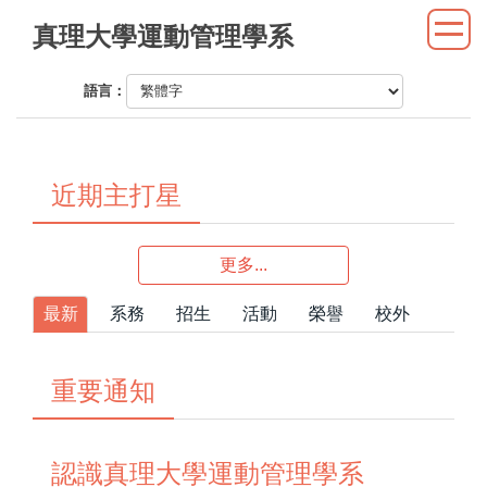
跳
真理大學運動管理學系
到
主
語言：
要
內
容
區
近期主打星
更多...
最新
系務
招生
活動
榮譽
校外
重要通知
認識真理大學運動管理學系