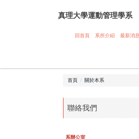
跳
到
真理大學運動管理學系
主
要
內
回首頁
系所介紹
最新消
容
區
首頁
關於本系
聯絡我們
系辦公室