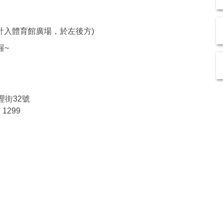
計入體育館廣場，於左後方)
喔~
理街32號
、1299