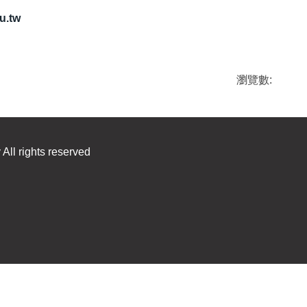
u.tw
瀏覽數:
All rights reserved