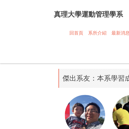
跳
到
真理大學運動管理學系
主
要
內
回首頁
系所介紹
最新消
容
區
傑出系友：本系學習